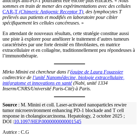
anticorps anti-PD‑1 pourraient être encore plus efficaces. «
Nous
sommes en train de mener des expérimentations avec des cellules
CAR‑T
(
Chimeric Antigenic Receptor
T)
, des lymphocytes T
prélevés aux patients et modifiés en laboratoire pour cibler
spécifiquement les cellules cancéreuses.
»
En attendant de nouveaux résultats, cette stratégie constitue aussi
une piste à explorer pour améliorer le traitement d’autres tumeurs
caractérisées par une forte densité en fibroblastes, en matrice
extracellulaire et en collagène, traditionnellement peu répondeuses à
l’immunothérapie.
Mirko Minini est chercheur dans l’
équipe de Laura Fouassier
codirectrice de
l’unité Nanomédecine, biologie extracellulaire,
intégratome et innovations en santé
(Nabi, unité 1334
Inserm/CNRS/Université Paris-Cité) à Paris.
Source
: M. Minini et coll. Laser-activated nanoparticles rewire
tumor microenvironment enhancing PD‑1 blockade and T cell
response in cholangiocarcinoma. Hepatology, 2 octobre 2025 ;
DOI :
10.1097/HEP.0000000000001545
Autrice : C.G