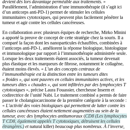
devient dès lors davantage perméable aux traitements.
»
Parallèlement, l’administration d’une immunothérapie (il s’agit ici
d’un anticorps anti-PD‑1) permet de stimuler les cellules
immunitaires cytotoxiques, qui peuvent plus facilement pénétrer la
tumeur et agir contre les cellules cancéreuses.
En collaboration avec plusieurs équipes de recherche, Mirko Minini
a apporté la preuve de concept de cette stratégie chez la souris. Il a
comparé la façon dont les nanoparticules échauffées, combinées à
l’anticorps anti-PD‑1, améliorent la réponse biologique, histologique
et immunologique par rapport à l’immunothérapie administrée seule.
Lorsque les deux traitements étaient associés, la tumeur devenait
plus élastique et les marqueurs de fibrose, notamment le collagène,
étaient moins élevés. «
L’un des concepts centraux de
l’immunothérapie est la distinction entre les tumeurs dites
« froides », qui sont pauvres en cellules immunitaires actives, et les
tumeurs dites « chaudes », qui sont infiltrées par des lymphocytes T
cytotoxiques
», précise Laura Fouassier, chercheuse Inserm et
codirectrice de l’unité Nabi. Le traitement combiné a permis de faire
passer le cholangiocarcinome de la première catégorie à la seconde :
«
L’activité des voies biologiques qui permettent de lutter contre les
cellules cancéreuses étaient nettement augmentées au sein de la
tumeur, avec des lymphocytes antitumoraux
(
CD8
(
Les lymphocytes
T CD8, également appelés T cytotoxiques, détruisent les cellules
étrangères.
)
et
natural killer
)
beaucoup plus nombreux. À l’inverse,