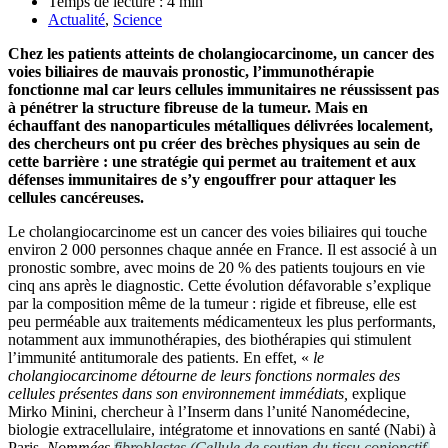
Temps de lecture :
4
min
Actualité
,
Science
Chez les patients atteints de
cholangiocarcinome, un cancer des
voies biliaires de mauvais pronostic, l’immunothérapie
fonctionne mal car leurs cellules immunitaires ne réussissent pas
à pénétrer la structure fibreuse de la tumeur. Mais en
échauffant des nanoparticules métalliques délivrées localement,
des chercheurs ont pu créer des brèches physiques au sein de
cette barrière : une stratégie qui permet au traitement et aux
défenses immunitaires de s’y engouffrer pour attaquer les
cellules cancéreuses.
Le cholangiocarcinome est un cancer des voies biliaires qui touche
environ 2 000 personnes chaque année en France. Il est associé à un
pronostic sombre, avec moins de 20 % des patients toujours en vie
cinq ans après le diagnostic. Cette évolution défavorable s’explique
par la composition même de la tumeur : rigide et fibreuse, elle est
peu perméable aux traitements médicamenteux les plus performants,
notamment aux immunothérapies, des biothérapies qui stimulent
l’immunité antitumorale des patients. En effet, «
le
cholangiocarcinome détourne de leurs fonctions normales des
cellules présentes dans son environnement immédiats,
explique
Mirko Minini, chercheur à l’Inserm dans l’unité Nanomédecine,
biologie extracellulaire, intégratome et innovations en santé (Nabi) à
Paris.
Nommées
fibroblastes
(
Cellule de soutien du tissu conjonctif,