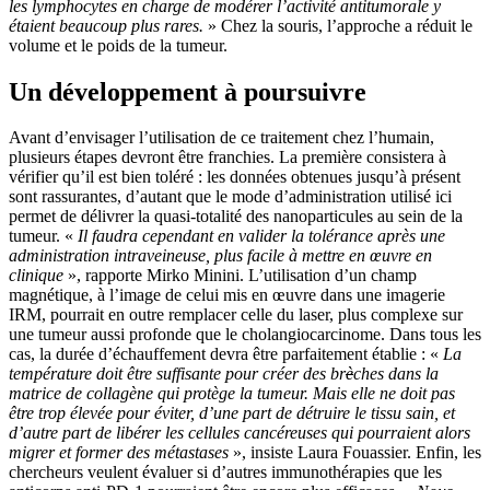
les lymphocytes en charge de modérer l’activité antitumorale y
étaient beaucoup plus rares.
» Chez la souris, l’approche a réduit le
volume et le poids de la tumeur.
Un développement à poursuivre
Avant d’envisager l’utilisation de ce traitement chez l’humain,
plusieurs étapes devront être franchies. La première consistera à
vérifier qu’il est bien toléré : les données obtenues jusqu’à présent
sont rassurantes, d’autant que le mode d’administration utilisé ici
permet de délivrer la quasi-totalité des nanoparticules au sein de la
tumeur. «
Il faudra cependant en valider la tolérance après une
administration intraveineuse, plus facile à mettre en œuvre en
clinique
», rapporte Mirko Minini. L’utilisation d’un champ
magnétique, à l’image de celui mis en œuvre dans une imagerie
IRM, pourrait en outre remplacer celle du laser, plus complexe sur
une tumeur aussi profonde que le cholangiocarcinome. Dans tous les
cas, la durée d’échauffement devra être parfaitement établie : «
La
température doit être suffisante pour créer des br
è
ches dans la
matrice de collagène qui protège la tumeur. Mais elle ne doit pas
être trop élevée pour éviter, d’une part de détruire le tissu sain, et
d’autre part de libérer les cellules cancéreuses qui pourraient alors
migrer et former des métastases
», insiste Laura Fouassier. Enfin, les
chercheurs veulent évaluer si d’autres immunothérapies que les