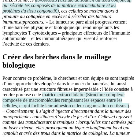
qui sécrète les composés de la matrice extracellulaire et les
protéines du tissu conjonctif.
)
, ces cellules se mettent alors à
produire du collagène en excès et à sécréter des facteurs
immunosuppresseurs.
» La tumeur se pare ainsi progressivement
d’une barrière physique et biologique qui rend inopérants les
lymphocytes T cytotoxiques – principaux effecteurs de l’immunité
antitumorale – et les immunothérapies qui visent à renforcer
l’activité de ces derniers.
Créer des brèches dans le maillage
biologique
Pour contrer ce problème, le chercheur et son équipe se sont inspirés
d’une approche développée dans le cancer du pancréas, lui aussi
caractérisé par une structure fibreuse imperméable : l’idée consiste à
rendre poreuse cette
matrice extracellulaire
(
Structure complexe
composée de macromolécules remplissant les espaces entre les
cellules, et qui facilite leur adhésion et leur organisation en tissus.
)
.
«
Concrètement, il s’agit d’injecter directement dans la tumeur des
nanoparticules constituées d’oxyde de fer et d’or. Celles-ci agissent
comme des transducteurs thermiques : lorsqu’elles sont activées par
un laser externe, elles provoquent un léger échauffement local qui
ramollit et crée des trous dans la matrice de collagène. La tumeur